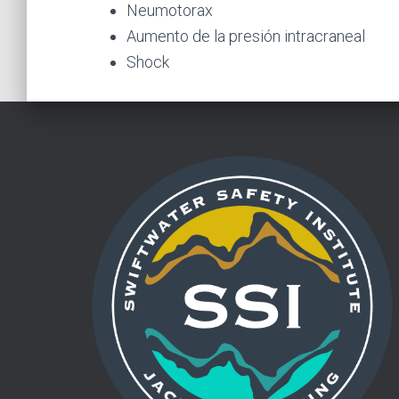
Neumotorax
Aumento de la presión intracraneal
Shock