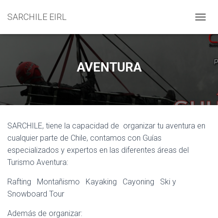
SARCHILE EIRL
C
A
M
B
I
AVENTURA
A
R
M
O
D
O
SARCHILE, tiene la capacidad de organizar tu aventura en
D
E
cualquier parte de Chile, contamos con Guías
N
especializados y expertos en las diferentes áreas del
A
Turismo Aventura:
V
E
Rafting Montañismo Kayaking Cayoning Ski y
G
A
Snowboard Tour
C
I
Además de organizar: